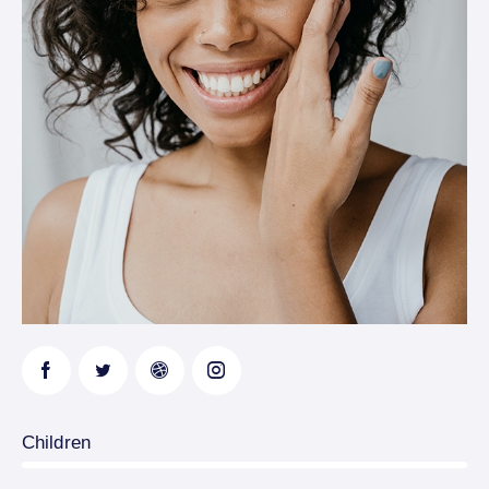
0%
Children