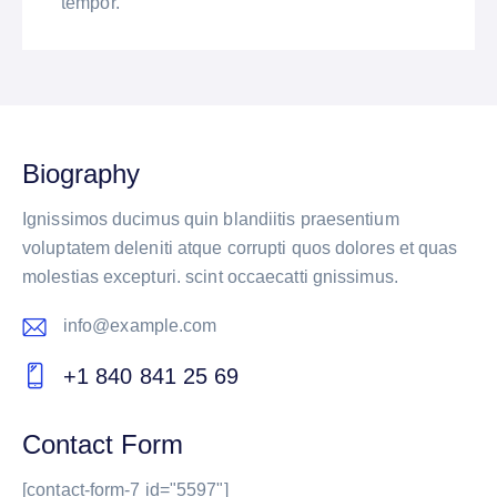
tempor.
Biography
Ignissimos ducimus quin blandiitis praesentium
voluptatem deleniti atque corrupti quos dolores et quas
molestias excepturi. scint occaecatti gnissimus.
info@example.com
E-
+1 840 841 25 69
m
Ph
ail:
on
Contact Form
e:
[contact-form-7 id="5597"]