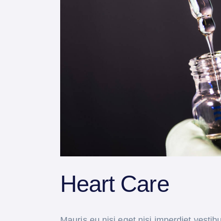
Heart Care
Mauris eu nisi eget nisi imperdiet vesti