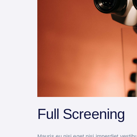
Full Screening
Mauris eu nisi eget nisi imperdiet vesti